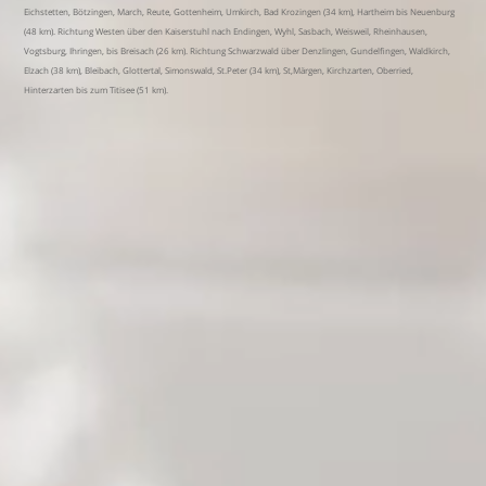
Eichstetten, Bötzingen, March, Reute, Gottenheim, Umkirch, Bad Krozingen (34 km), Hartheim bis Neuenburg
(48 km). Richtung Westen über den Kaiserstuhl nach Endingen, Wyhl, Sasbach, Weisweil, Rheinhausen,
Vogtsburg, Ihringen, bis Breisach (26 km). Richtung Schwarzwald über Denzlingen, Gundelfingen, Waldkirch,
Elzach (38 km), Bleibach, Glottertal, Simonswald, St.Peter (34 km), St,Märgen, Kirchzarten, Oberried,
Hinterzarten bis zum Titisee (51 km).