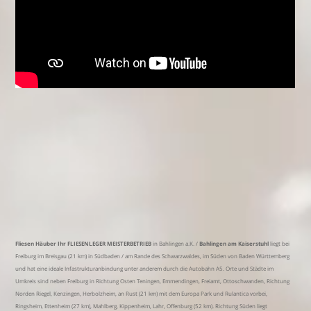
Fliesen Häuber Ihr FLIESENLEGER MEISTERBETRIEB
in Bahlingen a.K. /
Bahlingen am Kaiserstuhl
liegt bei
Freiburg im Breisgau (21 km) in Südbaden / am Rande des Schwarzwaldes, im Süden von Baden Württemberg
und hat eine ideale Infastrukturanbindung unter anderem durch die Autobahn A5. Orte und Städte im
Umkreis sind neben Freiburg in Richtung Osten Teningen, Emmendingen, Freiamt, Ottoschwanden, Richtung
Norden Riegel, Kenzingen, Herbolzheim, an Rust (21 km) mit dem Europa Park und Rulantica vorbei,
Ringsheim, Ettenheim (27 km), Mahlberg, Kippenheim, Lahr, Offenburg (52 km). Richtung Süden liegt