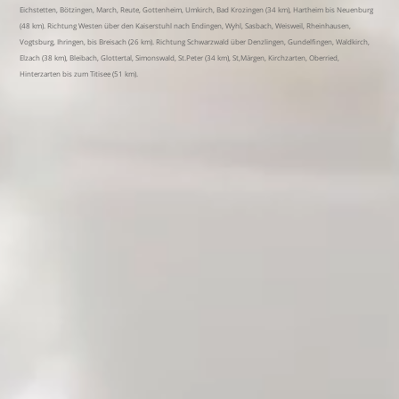
Eichstetten, Bötzingen, March, Reute, Gottenheim, Umkirch, Bad Krozingen (34 km), Hartheim bis Neuenburg
(48 km). Richtung Westen über den Kaiserstuhl nach Endingen, Wyhl, Sasbach, Weisweil, Rheinhausen,
Vogtsburg, Ihringen, bis Breisach (26 km). Richtung Schwarzwald über Denzlingen, Gundelfingen, Waldkirch,
Elzach (38 km), Bleibach, Glottertal, Simonswald, St.Peter (34 km), St,Märgen, Kirchzarten, Oberried,
Hinterzarten bis zum Titisee (51 km).