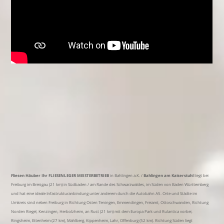
Fliesen Häuber Ihr FLIESENLEGER MEISTERBETRIEB
in Bahlingen a.K. /
Bahlingen am Kaiserstuhl
liegt bei
Freiburg im Breisgau (21 km) in Südbaden / am Rande des Schwarzwaldes, im Süden von Baden Württemberg
und hat eine ideale Infastrukturanbindung unter anderem durch die Autobahn A5. Orte und Städte im
Umkreis sind neben Freiburg in Richtung Osten Teningen, Emmendingen, Freiamt, Ottoschwanden, Richtung
Norden Riegel, Kenzingen, Herbolzheim, an Rust (21 km) mit dem Europa Park und Rulantica vorbei,
Ringsheim, Ettenheim (27 km), Mahlberg, Kippenheim, Lahr, Offenburg (52 km). Richtung Süden liegt